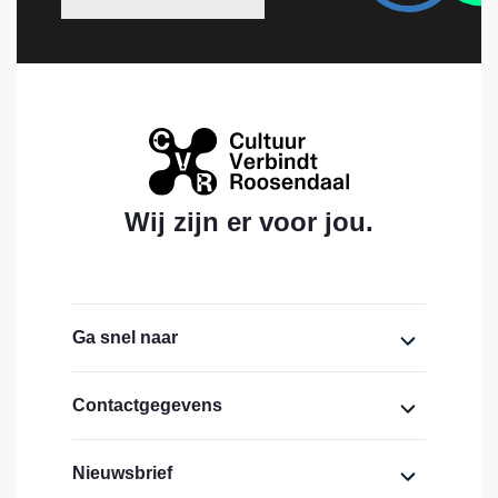
Wij zijn er voor jou.
Ga snel naar
Home
Contactgegevens
Over ons
Cultuurhuis Bovendonk,
Nieuwsbrief
lokaal 1.19 (eerste verdieping)
Financiering