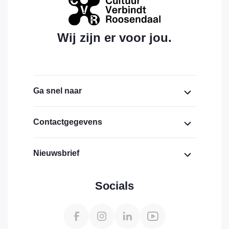
Wij zijn er voor jou.
Ga snel naar
Home
Contactgegevens
Over ons
Cultuurhuis Bovendonk,
Nieuwsbrief
lokaal 1.19 (eerste verdieping)
Financiering
Bovendonk 111
Voornaam
Actueel
4707 ZH Roosendaal
Socials
Projecten
info@cultuurverbindtroosendaal.nl
Achternaam
Downloads