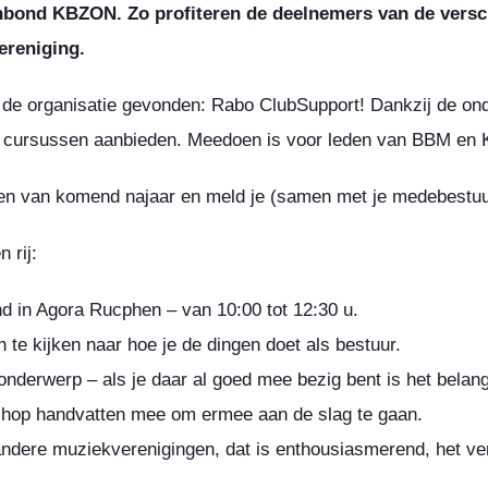
enbond KBZON. Zo profiteren de deelnemers van de versch
vereniging.
n de organisatie gevonden: Rabo ClubSupport! Dankzij de on
cursussen aanbieden. Meedoen is voor leden van BBM en 
n van komend najaar en meld je (samen met je medebestuu
 rij:
d in Agora Rucphen – van 10:00 tot 12:30 u.
n te kijken naar hoe je de dingen doet als bestuur.
onderwerp – als je daar al goed mee bezig bent is het belangr
orkshop handvatten mee om ermee aan de slag te gaan.
andere muziekverenigingen, dat is enthousiasmerend, het ver