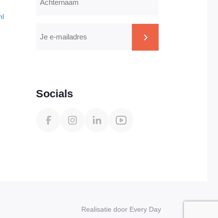
nl
E-
mailadres
CAPTCHA
Socials
Realisatie door Every Day