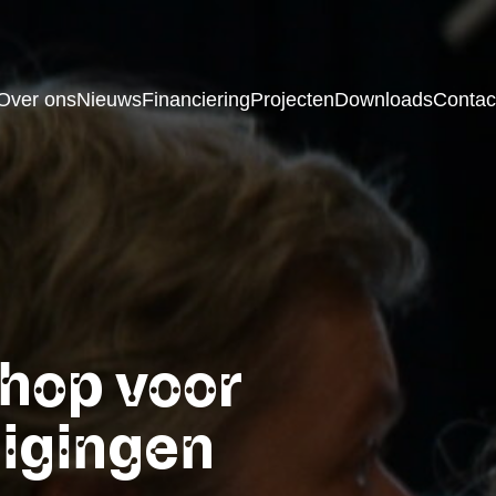
Over ons
Nieuws
Financiering
Projecten
Downloads
Contac
hop voor
igingen