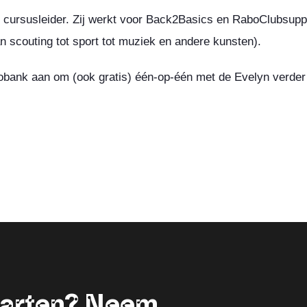
 cursusleider. Zij werkt voor
Back2Basics
en RaboClubsuppor
n scouting tot sport tot muziek en andere kunsten).
nk aan om (ook gratis) één-op-één met de Evelyn verder te 
starten? Neem