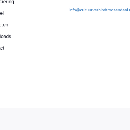
ciering
info@cultuurverbindtroosendaal.
el
cten
loads
ct