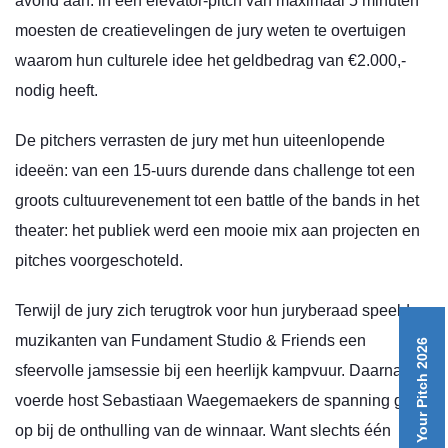
avond aan: in een elevator-pitch van maximaal 5 minuten
moesten de creatievelingen de jury weten te overtuigen
waarom hun culturele idee het geldbedrag van €2.000,-
nodig heeft.
De pitchers verrasten de jury met hun uiteenlopende
ideeën: van een 15-uurs durende dans challenge tot een
groots cultuurevenement tot een battle of the bands in het
theater: het publiek werd een mooie mix aan projecten en
pitches voorgeschoteld.
Terwijl de jury zich terugtrok voor hun juryberaad speelden
muzikanten van Fundament Studio & Friends een
Ditch Your Pitch 2026
sfeervolle jamsessie bij een heerlijk kampvuur. Daarna
voerde host Sebastiaan Waegemaekers de spanning goed
op bij de onthulling van de winnaar. Want slechts één