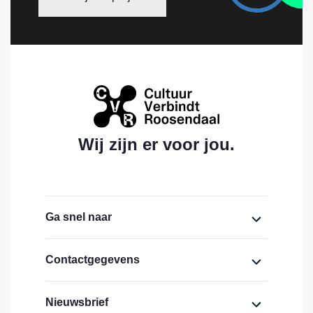
Wij zijn er voor jou.
Ga snel naar
Home
Contactgegevens
Over ons
Cultuurhuis Bovendonk,
Nieuwsbrief
lokaal 1.19 (eerste verdieping)
Financiering