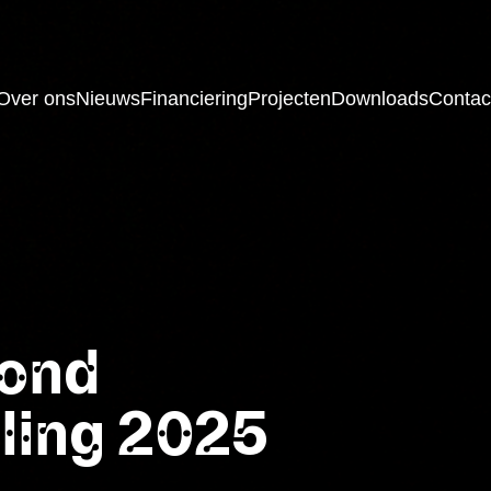
Over ons
Nieuws
Financiering
Projecten
Downloads
Contac
fond
ling 2025