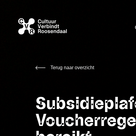
Terug naar overzicht
Subsidiepla
Voucherrege