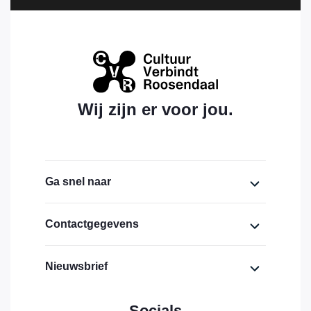
Wij zijn er voor jou.
Ga snel naar
Home
Contactgegevens
Over ons
Cultuurhuis Bovendonk,
Nieuwsbrief
lokaal 1.19 (eerste verdieping)
Financiering
Bovendonk 111
Voornaam
Actueel
4707 ZH Roosendaal
Socials