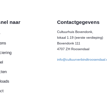
nel naar
Contactgegevens
Cultuurhuis Bovendonk,
e
lokaal 1.19 (eerste verdieping)
ons
Bovendonk 111
4707 ZH Roosendaal
ciering
info@cultuurverbindtroosendaal.
el
cten
loads
ct