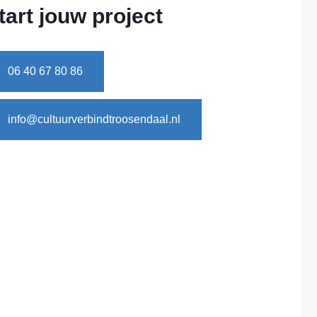
tart jouw project
06 40 67 80 86
info@cultuurverbindtroosendaal.nl