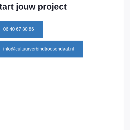
tart jouw project
06 40 67 80 86
info@cultuurverbindtroosendaal.nl