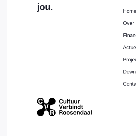
jou.
Hom
Over 
Finan
Actue
Proje
Down
Conta