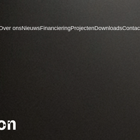
Over ons
Nieuws
Financiering
Projecten
Downloads
Contac
on