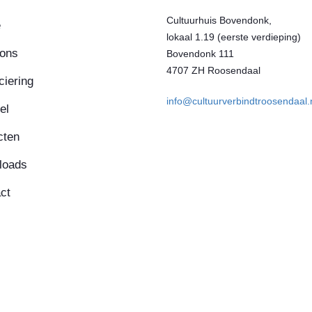
Cultuurhuis Bovendonk,
e
lokaal 1.19 (eerste verdieping)
ons
Bovendonk 111
4707 ZH Roosendaal
ciering
info@cultuurverbindtroosendaal.
el
cten
loads
ct