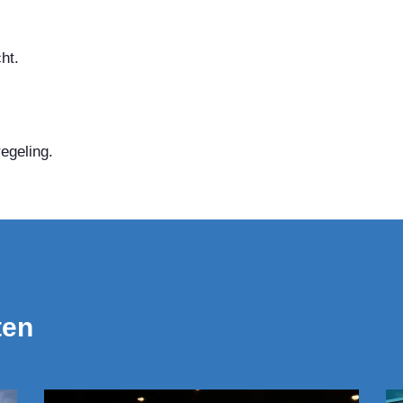
ht.
egeling.
ten