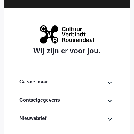
Wij zijn er voor jou.
Ga snel naar
Home
Contactgegevens
Over ons
Cultuurhuis Bovendonk,
Nieuwsbrief
lokaal 1.19 (eerste verdieping)
Financiering
Bovendonk 111
Voornaam
Actueel