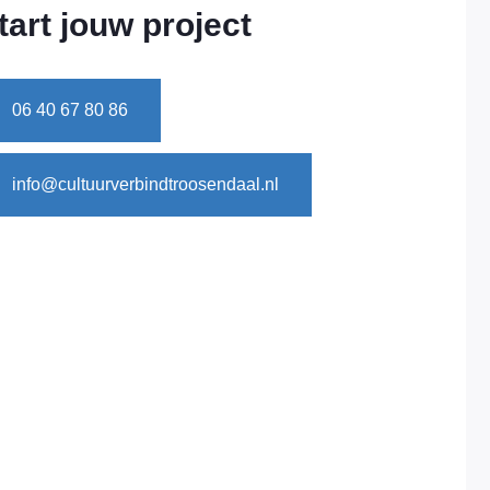
tart jouw project
06 40 67 80 86
info@cultuurverbindtroosendaal.nl