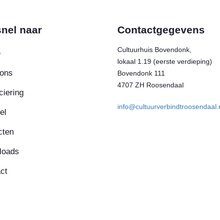
nel naar
Contactgegevens
Cultuurhuis Bovendonk,
e
lokaal 1.19 (eerste verdieping)
ons
Bovendonk 111
4707 ZH Roosendaal
ciering
info@cultuurverbindtroosendaal.
el
cten
loads
ct