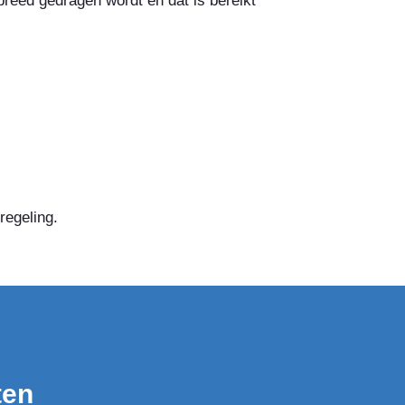
 breed gedragen wordt en dat is bereikt
regeling.
ten