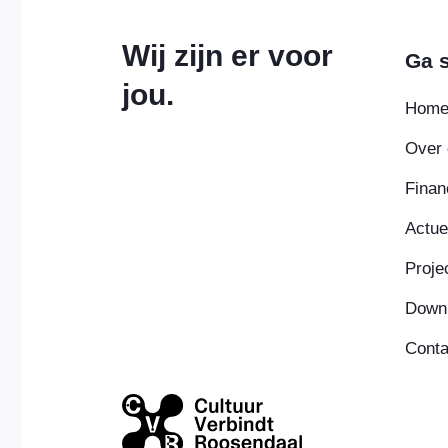
Wij zijn er voor
Ga s
jou.
Hom
Over 
Finan
Actue
Proje
Down
Conta