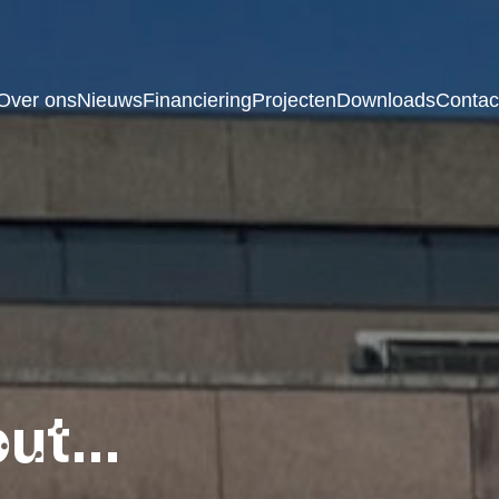
Over ons
Nieuws
Financiering
Projecten
Downloads
Contac
bout…